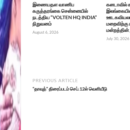
இணையதள வாணிப
கனடாவில்
கருத்தரங்கை சென்னையில்
இலங்கையின
நடத்திய “VOLTEN HQ INDIA”
ஊடகவியலாள
நிறுவனம்
மறைவிற்கு
மன்றத்தின்
August 6, 2026
July 30, 2026
PREVIOUS ARTICLE
“தாவுத்” திரைப்படம் செப்.12ல் வெளியீடு