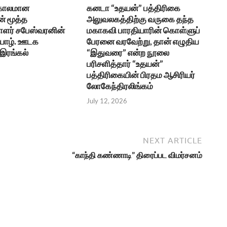
 காலமான
கனடா “உதயன்” பத்திரிகை
் மூத்த
அலுவலகத்திற்கு வருகை தந்த
ர் சபேஸ்வரனின்
மகாகவி பாரதியாரின் கொள்ளுப்
 யாழ். ஊடக
பேரனை வரவேற்று, தான் எழுதிய
 இரங்கல்
“இதுவரை” என்ற நூலை
பரிசளித்தார் “உதயன்”
பத்திரிகையின் பிரதம ஆசிரியர்
லோகேந்திரலிங்கம்
July 12, 2026
NEXT ARTICLE
“காந்தி கண்ணாடி” திரைப்பட விமர்சனம்