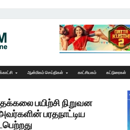
Thangam Online
online news portal
்காட்சி
ஆன்மிகம் செய்திகள்
காட்சியகம்
கட்டுரைகள்
ரதக்கலை பயிற்சி நிறுவன
வர்களின் பரதநாட்டிய
ைபெற்றது