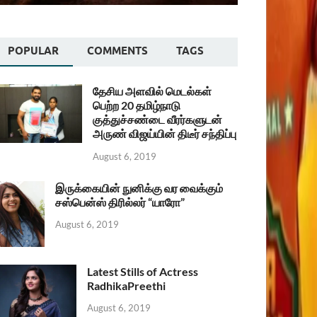
POPULAR
COMMENTS
TAGS
தேசிய அளவில் மெடல்கள்
பெற்ற 20 தமிழ்நாடு
குத்துச்சண்டை வீரர்களுடன்
அருண் விஜய்யின் திடீர் சந்திப்பு
August 6, 2019
இருக்கையின் நுனிக்கு வர வைக்கும்
சஸ்பென்ஸ் திரில்லர் “யாரோ”
August 6, 2019
Latest Stills of Actress
RadhikaPreethi
August 6, 2019