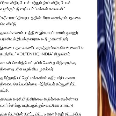
பிர்லா ஸ்டுடியோஸ் மற்றும் நீலம் ஸ்டுடியோஸ்
வழங்கும் திரைப்படம் “மக்கள் காவலன்”
‘கரிகாலா’ திரைபடத்தின் மிரள வைக்கும் பதாகை
வெளியீடு
தலைக்கணம் படத்தின் இசையப்பாளார் ஜவஹர்
பரமசிவம் இயக்குனராக அறிமுகமாகிறார்
இணையதள வாணிப கருத்தரங்கை சென்னையில்
நடத்திய “VOLTEN HQ INDIA” நிறுவனம்
காமன் வெல்த் போட்டியில் வென்ற வீரர்களுக்கு
நினைவு பரிசு வழங்கிய முதல்வர்
தமிழ்நாடு பட்ஜெட் மக்களின் எதிர்பார்ப்புகளை
நிறைவு செய்யவில்லை -இந்தியக் கம்யூனிஸ்ட்
கட்சி
தவெக அரசின் நிதிநிலை அறிக்கை சமச்சீரான
வளர்ச்சிக்கு வழிவகுக்கும்-வைகோ பாராட்டு
முக ஸ்டாலின் போட்டியிட்ட கொளத்தூர் சட்டமன்ற