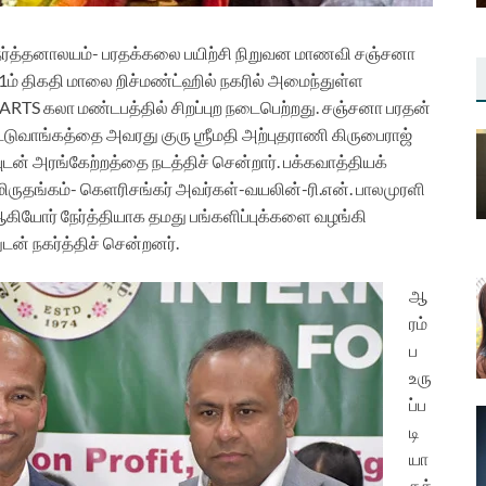
த நர்த்தனாலயம்- பரதக்கலை பயிற்சி நிறுவன மாணவி சஞ்சனா
1ம் திகதி மாலை றிச்மண்ட்ஹில் நகரில் அமைந்துள்ள
 கலா மண்டபத்தில் சிறப்புற நடைபெற்றது.
சஞ்சனா பரதன்
்டுவாங்கத்தை அவரது குரு ஶ்ரீமதி அற்புதராணி கிருபைராஜ்
புடன் அரங்கேற்றத்தை நடத்திச் சென்றார்.
பக்கவாத்தியக்
ருதங்கம்- கெளரிசங்கர் அவர்கள்-வயலின்-ரி.என். பாலமுரளி
கியோர் நேர்த்தியாக தமது பங்களிப்புக்களை வழங்கி
ன் நகர்த்திச் சென்றனர்.
ஆ
ரம்
ப
உரு
ப்ப
டி
யா
கத்