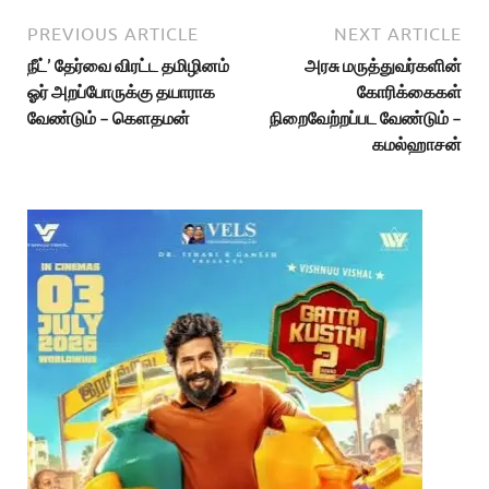
PREVIOUS ARTICLE
NEXT ARTICLE
நீட்’ தேர்வை விரட்ட தமிழினம்
அரசு மருத்துவர்களின்
ஓர் அறப்போருக்கு தயாராக
கோரிக்கைகள்
வேண்டும் – கெளதமன்
நிறைவேற்றப்பட வேண்டும் –
கமல்ஹாசன்