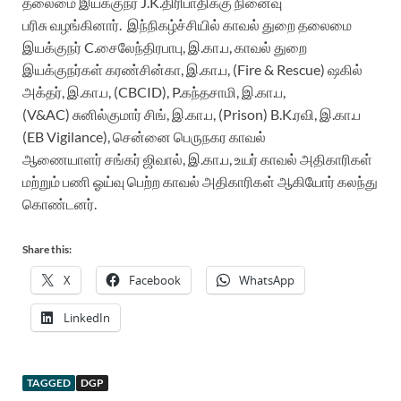
தலைமை இயக்குந
ர்
J.K.திரிபாதிக்கு
நினைவு
பரிசு
வழங்கினார்.
இந்நிகழ்ச்சியில்
காவல் துறை தலைமை
இயக்குநர்
C.
சைலேந்திரபாபு, இ.கா.ப,
காவல் துறை
இயக்குநர்கள்
கரண்சின்கா, இ.கா.ப,
(
Fire & Rescue
)
ஷகில்
அக்தர், இ.கா.ப
,
(CBCID)
,
P.
கந்தசாமி, இ.கா.ப,
(V&AC)
சுனில்குமார் சிங், இ.கா.ப, (
Prison)
B.K.ரவி, இ.கா.ப
(EB Vigil
a
nce),
சென்னை பெருநகர காவல்
ஆணையாளர்
சங்கர் ஜிவால், இ.கா.ப,
உயர் காவல் அதிகாரிகள்
மற்றும் பணி ஓய்வு
பெற்ற காவல் அதிகாரிகள் ஆகியோர் கலந்து
கொண்டனர்.
Share this:
X
Facebook
WhatsApp
LinkedIn
TAGGED
DGP