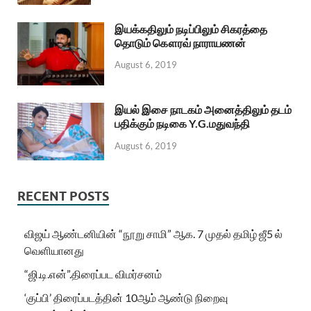
இயக்கதிலும் நடிப்பிலும் சிகரத்தை
தொடும் கௌரவ் நாராயணன்
August 6, 2019
இயல் இசை நாடகம் அனைத்திலும் தடம்
பதிக்கும் நடிகை Y.G.மதுவந்தி
August 6, 2019
RECENT POSTS
விஜய் ஆண்டனியின் “நூறு சாமி” ஆக. 7 முதல் தமிழ் ஜீ5 ல்
வெளியானது
“ஜி.டி.என்”.திரைப்பட விமர்சனம்
‘குப்பி’ திரைப்படத்தின் 10ஆம் ஆண்டு நிறைவு