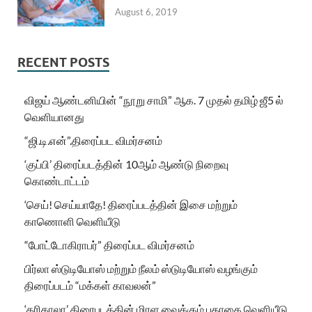
August 6, 2019
RECENT POSTS
விஜய் ஆண்டனியின் “நூறு சாமி” ஆக. 7 முதல் தமிழ் ஜீ5 ல்
வெளியானது
“ஜி.டி.என்”.திரைப்பட விமர்சனம்
‘குப்பி’ திரைப்படத்தின் 10ஆம் ஆண்டு நிறைவு
கொண்டாட்டம்
‘செய்! செய்யாதே! திரைப்படத்தின் இசை மற்றும்
காணொளி வெளியீடு
“போட்டோகிராபர்” திரைப்பட விமர்சனம்
பிர்லா ஸ்டுடியோஸ் மற்றும் நீலம் ஸ்டுடியோஸ் வழங்கும்
திரைப்படம் “மக்கள் காவலன்”
‘கரிகாலா’ திரைபடத்தின் மிரள வைக்கும் பதாகை வெளியீடு