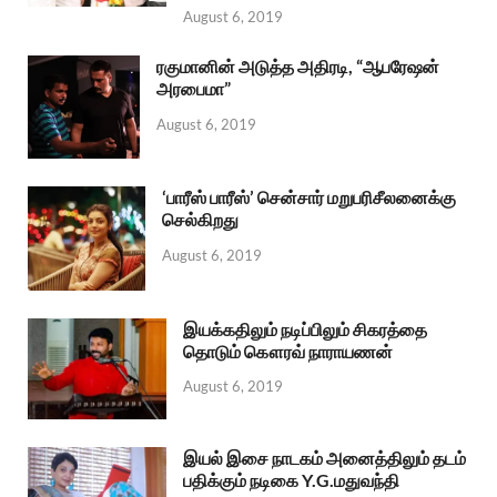
August 6, 2019
ரகுமானின் அடுத்த அதிரடி, “ஆபரேஷன்
அரபைமா”
August 6, 2019
‘பாரீஸ் பாரீஸ்’ சென்சார் மறுபரிசீலனைக்கு
செல்கிறது
August 6, 2019
இயக்கதிலும் நடிப்பிலும் சிகரத்தை
தொடும் கௌரவ் நாராயணன்
August 6, 2019
இயல் இசை நாடகம் அனைத்திலும் தடம்
பதிக்கும் நடிகை Y.G.மதுவந்தி