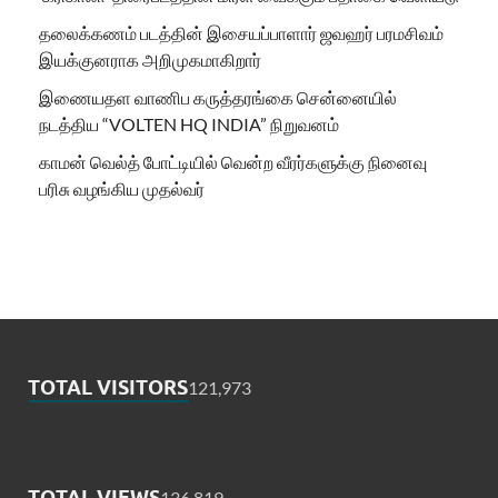
தலைக்கணம் படத்தின் இசையப்பாளார் ஜவஹர் பரமசிவம்
இயக்குனராக அறிமுகமாகிறார்
இணையதள வாணிப கருத்தரங்கை சென்னையில்
நடத்திய “VOLTEN HQ INDIA” நிறுவனம்
காமன் வெல்த் போட்டியில் வென்ற வீரர்களுக்கு நினைவு
பரிசு வழங்கிய முதல்வர்
TOTAL VISITORS
121,973
TOTAL VIEWS
136,819