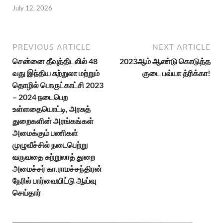
July 12, 2026
PREVIOUS ARTICLE
NEXT ARTICLE
சென்னை தீவுத்திடலில் 48
2023ஆம் ஆண்டு கொடுத்த
வது இந்திய சுற்றுலா மற்றும்
குடை பவ்யா த்ரிக்கா!
தொழில் பொருட்காட்சி 2023
– 2024 நடைபெற
உள்ளதையொட்டி, அரசுத்
துறைகளின் அரங்கங்கள்
அமைக்கும் பணிகள்
முழுவீச்சில் நடைபெற்று
வருவதை சுற்றுலாத் துறை
அமைச்சர் கா.ராமச்சந்திரன்
நேரில் பார்வையிட்டு ஆய்வு
செய்தார்