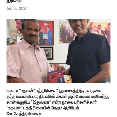
இரங்கல்
July 30, 2026
கனடா “உதயன்” பத்திரிகை அலுவலகத்திற்கு வருகை
தந்த மகாகவி பாரதியாரின் கொள்ளுப் பேரனை வரவேற்று,
தான் எழுதிய “இதுவரை” என்ற நூலை பரிசளித்தார்
“உதயன்” பத்திரிகையின் பிரதம ஆசிரியர்
லோகேந்திரலிங்கம்