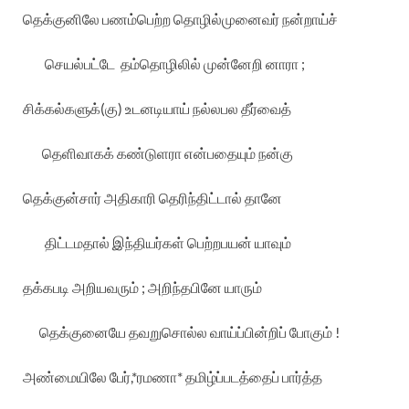
தெக்குனிலே
பணம்பெற்ற
தொழில்முனைவர்
நன்றாய்ச்
செயல்பட்டே
தம்தொழிலில்
முன்னேறி
னாரா
;
சிக்கல்களுக்
(
கு
)
உடனடியாய்
நல்லபல
தீர்வைத்
தெளிவாகக்
கண்டுளரா
என்பதையும்
நன்கு
தெக்குன்சார்
அதிகாரி
தெரிந்திட்டால்
தானே
திட்டமதால்
இந்தியர்கள்
பெற்றபயன்
யாவும்
தக்கபடி
அறியவரும்
;
அறிந்தபினே
யாரும்
தெக்குனையே
தவறுசொல்ல
வாய்ப்பின்றிப்
போகும்
!
அண்மையிலே
பேர்
,*
ரமணா
*
தமிழ்ப்படத்தைப்
பார்த்த