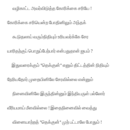
வழிகாட்ட
அவர்விடுத்த
கோரிக்கை
சரியே
!
கோரிக்கை
சரியென்ற
போதினிலும்
அந்தக்
கூடுதலாய்
வரும்நிதியும்
உரியவர்க்கே
சேர
யாரிதற்குப்
பொறுப்பேற்பார்
என்பதுதான்
ஐயம்
?
இதுவரைக்கும்
*
தெக்குன்
*
எனும்
திட்டத்தின்
நிதியும்
நேரியதோர்
முறையினிலே
சேரவில்லை
என்னும்
நினைவினிலே
இருந்தின்னும்
இந்தியருள்
பல்லோர்
வீரியமாய்
மீளவில்லை
!
இதைநினைவில்
வைத்து
வினையாற்றத்
*
தெக்குன்
*
முற்
பட்டாலே
போதும்
!