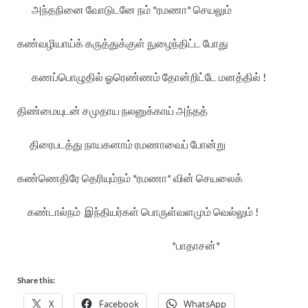
அந்தநினை
வோடுடனே
நம்
*
ரமணா
*
செயலும்
கண்வழியாய்க்
கருத்துக்குள்
நுழைந்திட்ட
போது
கணப்பொழுதில்
ஓரெண்ணம்
தோன்றிட்டே
மனத்தில்
!
திண்மையுடன்
சமுதாய
நலனுக்காய்
அந்தத்
திரைபடத்து
நாயகனாம்
ரமணாவைப்
போன்று
கண்ணெதிரே
தெரியும்நம்
*
ரமணா
*
வின்
செயலைக்
கண்டால்நம்
இந்தியர்கள்
பொருள்வளமும்
வெல்லும்
!
*
பாதாசன்
*
Share this:
X
Facebook
WhatsApp