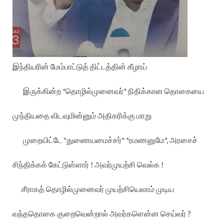
இந்தியரின்
மேம்பாட்டுத்
திட்டத்தின்
கீழாய்
இருக்கின்ற
*
தொழில்முனைவர்
*
நிதிக்கான
தொகையை
முந்தியதை
விடவுமின்னும்
அதிகரிக்கு
மாறு
முறையிட்டே
*
துணையமைச்சர்
* *
ரமணனுமே
*,
அரசைச்
சிந்திக்கக்
கேட்டுள்ளார்
!
அவர்முயற்சி
வெல்க
!
சீராகத்
தொழில்முனைவர்
முயற்சியெலாம்
முடிய
வந்ததொகை
குறைவென்றால்
அவர்களென்ன
செய்வர்
?