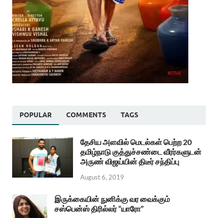
POPULAR
COMMENTS
TAGS
தேசிய அளவில் மெடல்கள் பெற்ற 20
தமிழ்நாடு குத்துச்சண்டை வீரர்களுடன்
அருண் விஜய்யின் திடீர் சந்திப்பு
August 6, 2019
இருக்கையின் நுனிக்கு வர வைக்கும்
சஸ்பென்ஸ் திரில்லர் “யாரோ”