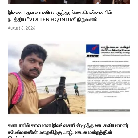
இணையதள வாணிப கருத்தரங்கை சென்னையில்
நடத்திய “VOLTEN HQ INDIA” நிறுவனம்
August 6, 2026
கனடாவில் காலமான இலங்கையின் மூத்த ஊடகவியலாளர்
சபேஸ்வரனின் மறைவிற்கு யாழ். ஊடக மன்றத்தின்