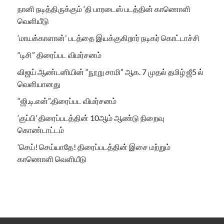
நானி நடித்திருக்கும் ‘தி பாரடைஸ் படத்தின் காணொளி
வெளியீடு
‘மாயக்காளான்’ படத்தை இயக்குகிறார் நடிகர் கொட்டாச்சி
“டிசி” திரைப்பட விமர்சனம்
விஜய் ஆண்டனியின் “நூறு சாமி” ஆக. 7 முதல் தமிழ் ஜீ5 ல்
வெளியானது
“ஜி.டி.என்”.திரைப்பட விமர்சனம்
‘குப்பி’ திரைப்படத்தின் 10ஆம் ஆண்டு நிறைவு
கொண்டாட்டம்
‘செய்! செய்யாதே! திரைப்படத்தின் இசை மற்றும்
காணொளி வெளியீடு